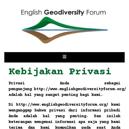
Kebijakan Privasi
Privasi Anda sebagai
pengunjung http://www.englishgeodiversityforum.org/
adalah hal yang sangat penting bagi kami.
Di http://www.englishgeodiversityforum.org/ kami
menganggap bahwa privasi dari informasi pribadi
Anda adalah hal yang penting. Dan inilah
keterangan mengenai informasi apa saja yang kami
terima dan kami kumpulkan pada saat Anda