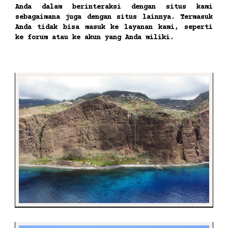
Anda dalam berinteraksi dengan situs kami
sebagaimana juga dengan situs lainnya. Termasuk
Anda tidak bisa masuk ke layanan kami, seperti
ke forum atau ke akun yang Anda miliki.