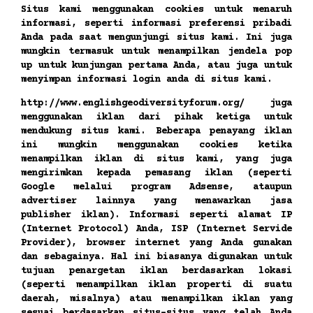
Situs kami menggunakan cookies untuk menaruh
informasi, seperti informasi preferensi pribadi
Anda pada saat mengunjungi situs kami. Ini juga
mungkin termasuk untuk menampilkan jendela pop
up untuk kunjungan pertama Anda, atau juga untuk
menyimpan informasi login a
nda di situs kami.
http://www.englishgeodiversityforum.org/ juga
menggunakan iklan dari pihak ketiga untuk
mendukung situs kami. Beberapa penayang iklan
ini mungkin menggunakan cookies ketika
menampilkan iklan di situs kami, yang juga
mengirimkan kepada pemasang iklan (seperti
Google melalui program Adsense, ataupun
advertiser lainnya yang menawarkan jasa
publisher iklan). Informasi seperti alamat IP
(Internet Protocol) Anda, ISP (Internet Servide
Provider), browser internet yang Anda gunakan
dan sebagainya. Hal ini biasanya digunakan untuk
tujuan penargetan iklan berdasarkan lokasi
(seperti menampilkan iklan properti di suatu
daerah, misalnya) atau menampilkan iklan yang