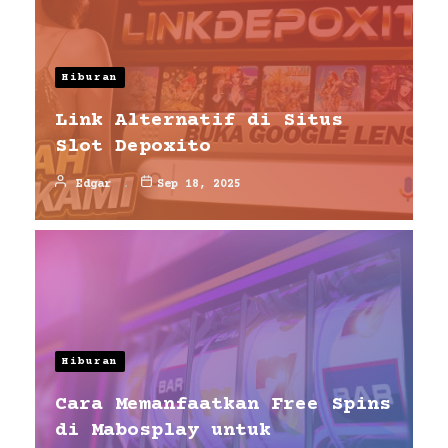
Hiburan
Link Alternatif di Situs
Slot Depoxito
Edgar
Sep 18, 2025
Hiburan
Cara Memanfaatkan Free Spins
di Mabosplay untuk