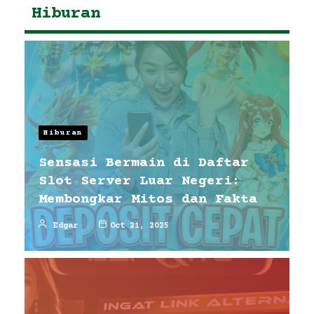
Hiburan
Hiburan
Sensasi Bermain di Daftar
Slot Server Luar Negeri:
Membongkar Mitos dan Fakta
Edgar
Oct 21, 2025